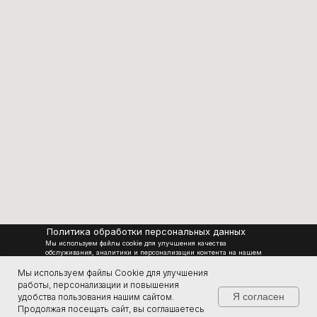
Политика обработки персональных данных
Мы используем файлы cookie для улучшения качества
обслуживания, аналитики и персонализации контента на нашем
сайте.
Применяя сайт, вы соглашаетесь на использование cookies в
Мы используем файлы Cookie для улучшения
соответствии с нашей Политикой конфиденциальности. Вы
работы, персонализации и повышения
можете изменить настройки cookies в вашем браузере в любое
Я согласен
удобства пользования нашим сайтом.
Официальный сайт завода по производству
время.
Продолжая посещать сайт, вы соглашаетесь
квадроциклов СОКОЛ 2014-2026 Все права