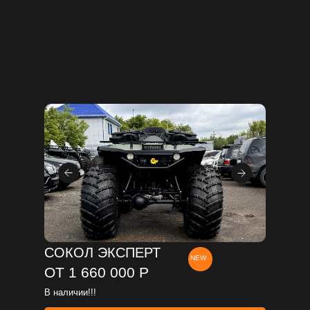
дабы избежать мошенничества,
дабы избежать мошенничества,
недобросовестных продавцов и подделок
недобросовестных продавцов и подделок
нашей техники.
нашей техники.
Квадроциклы СОКОЛ производит только
Квадроциклы СОКОЛ производит только
ООО "Сокол" ИНН 5433973104,
ООО "Сокол" ИНН 5433973104,
подлинность можно проверить наличием
подлинность можно проверить наличием
сертификатов и патентов в разделе
сертификатов и патентов в разделе
документы.
документы.
СОКОЛ ЭКСПЕРТ
NEW
ОТ 1 660 000 Р
В наличии!!!