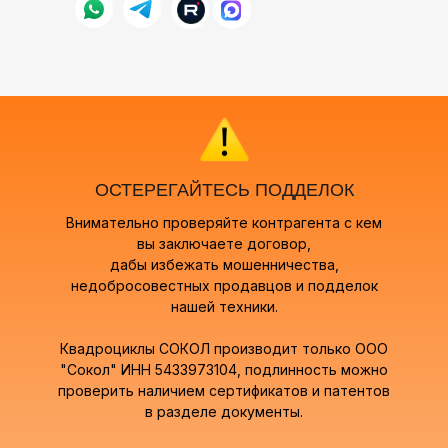
ОСТЕРЕГАЙТЕСЬ ПОДДЕЛОК
Внимательно проверяйте контрагента с кем
вы заключаете договор,
дабы избежать мошенничества,
Официальный представитель
недобросовестных продавцов и подделок
завода-производителя
снегоболотоходов «Сокол».
нашей техники.
Вы заключаете договор напрямую
Квадроциклы СОКОЛ производит только ООО
с заводом-производителем.
"Сокол" ИНН 5433973104, подлинность можно
проверить наличием сертификатов и патентов
Только у нас оригинальная
в разделе документы.
техника Сокол, проверенная
годами и тысячами километров