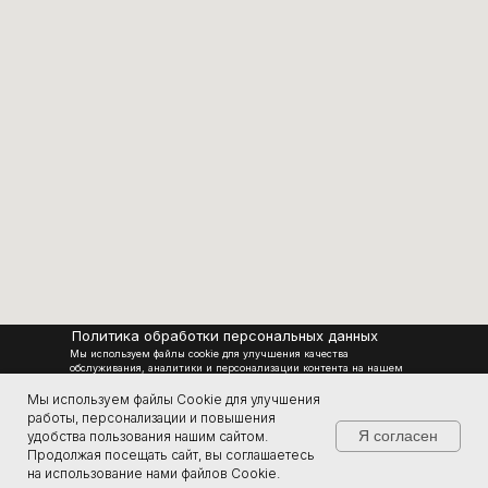
Политика обработки персональных данных
Мы используем файлы cookie для улучшения качества
обслуживания, аналитики и персонализации контента на нашем
сайте.
Применяя сайт, вы соглашаетесь на использование cookies в
Мы используем файлы Cookie для улучшения
соответствии с нашей Политикой конфиденциальности. Вы
работы, персонализации и повышения
можете изменить настройки cookies в вашем браузере в любое
Я согласен
удобства пользования нашим сайтом.
Официальный сайт завода по производству
время.
Продолжая посещать сайт, вы соглашаетесь
квадроциклов СОКОЛ 2014-2026 Все права
на использование нами файлов Cookie.
защищены.