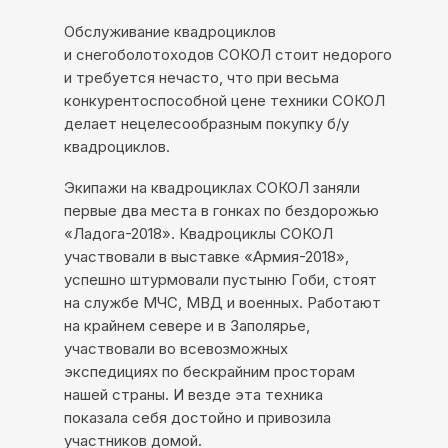
свободном доступе в сети интернет с 2014
года, именно тогда появился первый
Обслуживание квадроциклов
прототип квадроцикла Сокол.
и снегоболотоходов СОКОЛ стоит недорого
Компания Сокол является разработчиком и
и требуется нечасто, что при весьма
патентообладателем на схему подвески и
конкурентоспособной цене техники СОКОЛ
конструкции квадроцикла Сокол в целом.
делает нецелесообразным покупку б/у
квадроциклов.
Экипажи на квадроциклах СОКОЛ заняли
первые два места в гонках по бездорожью
«Ладога-2018». Квадроциклы СОКОЛ
участвовали в выставке «Армия-2018»,
успешно штурмовали пустыню Гоби, стоят
на службе МЧС, МВД и военных. Работают
на крайнем севере и в Заполярье,
участвовали во всевозможных
экспедициях по бескрайним просторам
нашей страны. И везде эта техника
показала себя достойно и привозила
участников домой.