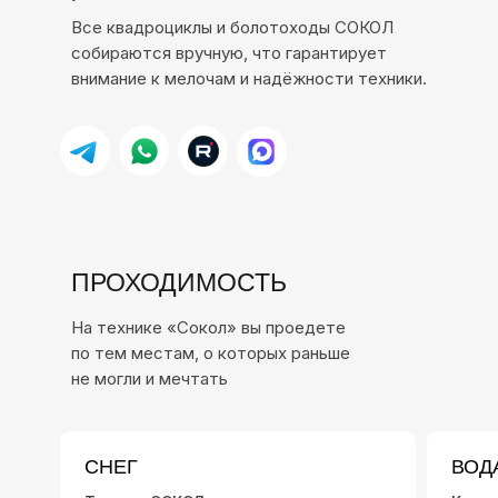
Все квадроциклы и болотоходы СОКОЛ
собираются вручную, что гарантирует
внимание к мелочам и надёжности техники.
ПРОХОДИМОСТЬ
ание квадроциклов и
На технике «Сокол» вы проедете
отоходов СОКОЛ стоит
по тем местам, о которых раньше
и требуется нечасто, что при
не могли и мечтать
онкурентоспособной цене
СОКОЛ делает
образным покупку б/у
— производитель вседорожной техники.
клов.
СНЕГ
ВОД
В гамму оборудования компании СОКОЛ
входят как квадроциклы, так и