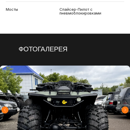
Мосты
Спайсер-Пилот с
пневмоблокировками
Шины
Сокол-Эксперт 1150х500 с
агрессивным протектором
ФОТОГАЛЕРЕЯ
Диски шин
с двусторонним бэдлоком
Максимальная скорость
85 км/ч
Габаритные размеры
3100х2100х1800
(ДхШхВ)
Передний багажник с
балкой доп. света
Светодиодный свет
спереди и сзади