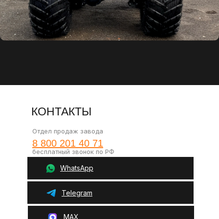
Карданы
Кофр Сокол
Фаркоп (задний)
Шланг подкачки колёс
КОНТАКТЫ
Цвет в базовой
Зеленый
комплектации
Отдел продаж завода
8 800 201 40 71
бесплатный звонок по РФ
WhatsApp
Telegram
MAX