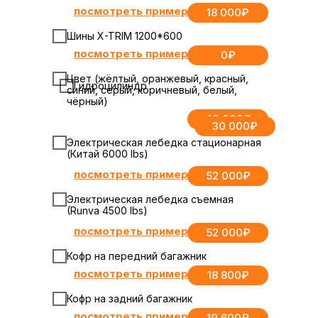
посмотреть пример
18 000₽
Шины X-TRIM 1200*600
посмотреть пример
0₽
Цвет (жёлтый, оранжевый, красный,
Гидроцилиндр
синий, серый, коричневый, белый,
чёрный)
40 000₽
30 000₽
Электрическая лебедка стационарная
(Китай 6000 lbs)
посмотреть пример
52 000₽
Электрическая лебедка съемная
(Runva 4500 lbs)
посмотреть пример
52 000₽
Кофр на передний багажник
посмотреть пример
18 800₽
Кофр на задний багажник
посмотреть пример
19 600₽