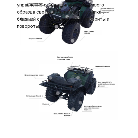
управление с гидроцилиндром , нового
образца светодиодная светотехника ,
ближний свет , дальний свет , габариты и
повороты.