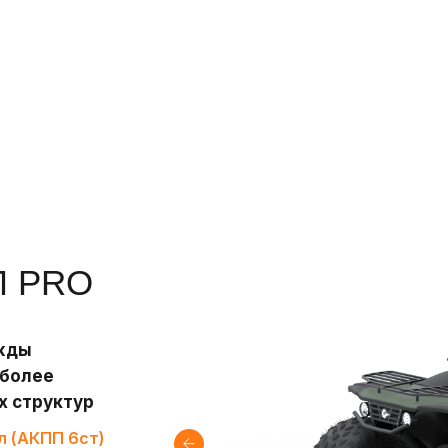
Л PRO
ужды
 более
х структур
л (АКПП 6ст)