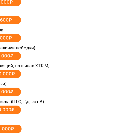
5 000₽
 600₽
ва
 000₽
аличии лебедки)
 000₽
ающий, на шинах XTRIM)
0 000₽
ки)
 000₽
ла (ПТС, г\н, кат В)
0 000₽
0 000₽