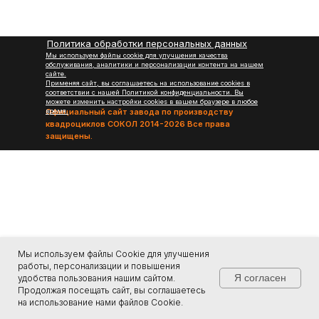
Политика обработки персональных данных
Мы используем файлы cookie для улучшения качества
обслуживания, аналитики и персонализации контента на нашем
сайте.
Применяя сайт, вы соглашаетесь на использование cookies в
соответствии с нашей Политикой конфиденциальности. Вы
можете изменить настройки cookies в вашем браузере в любое
Официальный сайт завода по производству
время.
квадроциклов СОКОЛ 2014-2026 Все права
защищены.
Мы используем файлы Cookie для улучшения
работы, персонализации и повышения
Я согласен
удобства пользования нашим сайтом.
Продолжая посещать сайт, вы соглашаетесь
на использование нами файлов Cookie.